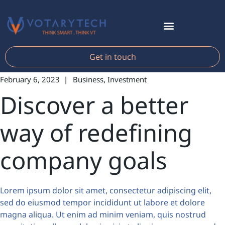
Get in touch
February 6, 2023
Business
Investment
Discover a better
way of redefining
company goals
Lorem ipsum dolor sit amet, consectetur adipiscing elit,
sed do eiusmod tempor incididunt ut labore et dolore
magna aliqua. Ut enim ad minim veniam, quis nostrud